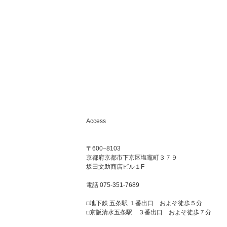
Access
〒600−8103
京都府京都市下京区塩竈町３７９
坂田文助商店ビル１F
電話 075-351-7689
□地下鉄 五条駅 １番出口 およそ徒歩５分
□京阪清水五条駅 ３番出口 およそ徒歩７分